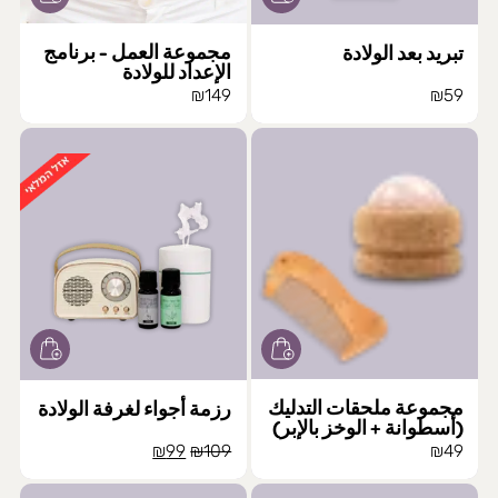
مجموعة العمل - برنامج
تبريد بعد الولادة
الإعداد للولادة
₪
149
₪
59
مجموعة ملحقات التدليك
رزمة أجواء لغرفة الولادة
(أسطوانة + الوخز بالإبر)
السعر
السعر
₪
99
₪
109
₪
49
الأصلي
الحالي