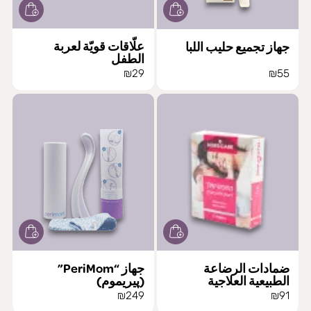
علّاقات قويّة لعربة
جهاز تجميع حليب اللبا
الطفل
₪
29
₪
55
ضمادات الرضاعة
جهاز “PeriMom”
الطبيعية العلاجية
(پيريموم)
₪
249
₪
91