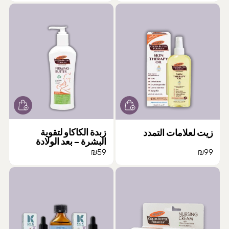
زبدة الكاكاو لتقوية
زيت لعلامات التمدد
البشرة – بعد الولادة
₪
59
₪
99