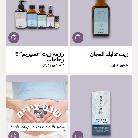
رزمة زيت “تسيريم” 5
زيت تدليك العجان
زجاجات
السعر
السعر
السعر
السعر
₪
220
₪
287
₪
49
₪
55
الأصلي
الحالي
الأصلي
الحالي
هو:
هو:
هو:
هو:
₪220.
₪287.
₪49.
₪55.