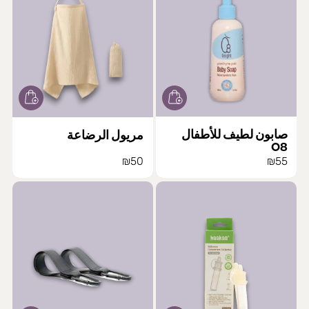
صابون لطيف للأطفال
مريول الرضاعة
O8
₪
50
₪
55