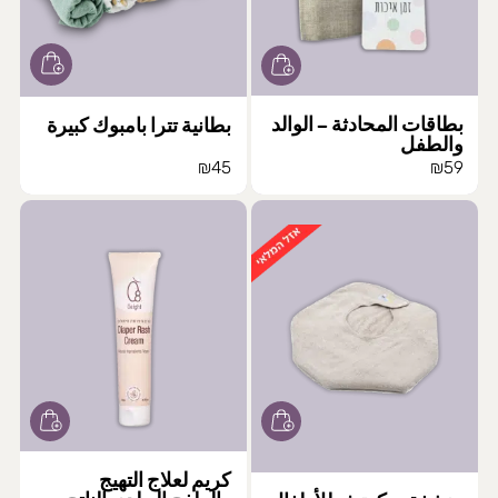
بطاقات المحادثة – الوالد
بطانية تترا بامبوك كبيرة
والطفل
₪
45
₪
59
هناك
العديد
من
الأشكال
المختلفة
لهذا
المنتج.
يمكن
اختيار
الخيارات
على
كريم لعلاج التهيج