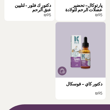
پارتوكال– تحضير
دكتور ك فلور - لتليين
عضلات الرحم للولادة
عنق الرحم
₪
95
₪
95
دكتور كاي – فوسكال
₪
95