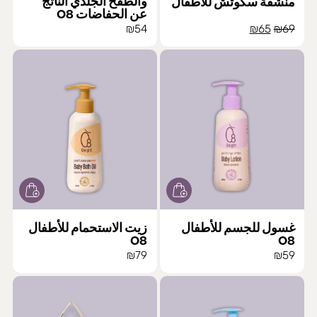
والطفح الجلدي الناتج
منشفة سكوتش للأطفال
صفحة
عن الحفاضات O8
المنتج
السعر
السعر
₪
54
₪
65
₪
69
الأصلي
الحالي
هو:
هو:
₪65.
₪69.
غسول للجسم للأطفال
زيت الاستحمام للأطفال
O8
O8
₪
79
₪
59