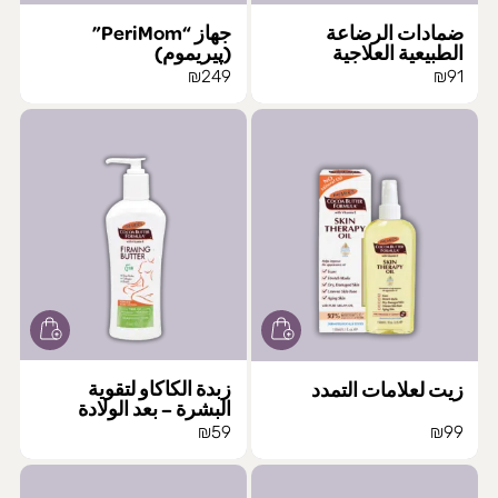
ضمادات الرضاعة
جهاز “PeriMom”
الطبيعية العلاجية
(پيريموم)
₪
249
₪
91
زبدة الكاكاو لتقوية
زيت لعلامات التمدد
البشرة – بعد الولادة
₪
59
₪
99