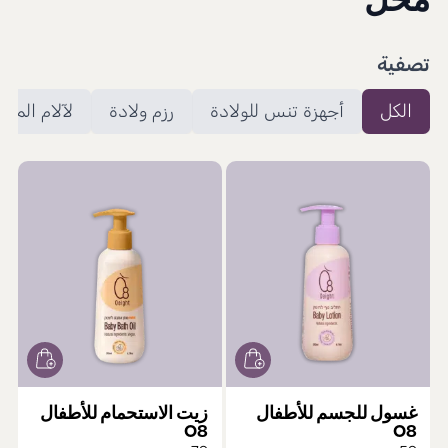
محل
تصفية
الكل
أجهزة تنس للولادة
رزم ولادة
لآلام المخ
غسول للجسم للأطفال
زيت الاستحمام للأطفال
O8
O8