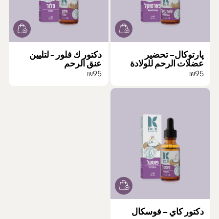
پارتوكال– تحضير
دكتور ك فلور - لتليين
عضلات الرحم للولادة
عنق الرحم
₪
95
₪
95
دكتور كاي – فوسكال