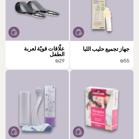
علّاقات قويّة لعربة
جهاز تجميع حليب اللبا
الطفل
₪
29
₪
55