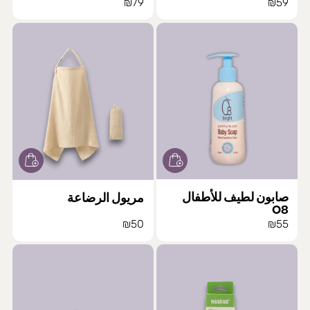
₪
79
₪
59
صابون لطيف للأطفال
مريول الرضاعة
O8
₪
50
₪
55