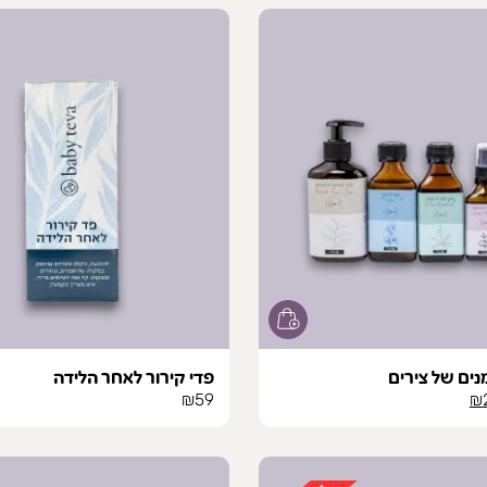
₪75.
₪85.
ים של צירים
פדי קירור לאחר הלידה
ר
המחיר
₪
59
₪
רי
הנוכחי
הוא:
₪220.
₪