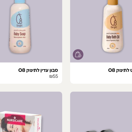
ת
תינוק O8
סבון עדין לתינוק O8
₪
55