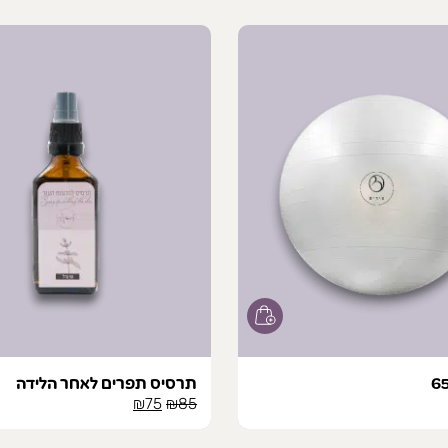
תרסיס תפרים לאחר הלידה
המחיר
המחיר
₪
75
₪
85
המקורי
הנוכחי
היה:
הוא: