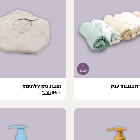
ה במבוק ענק
מגבת סקוץ לתינוק
המחיר
המחיר
₪
65
₪
69
המקורי
הנוכחי
היה:
הוא:
₪65.
₪69.