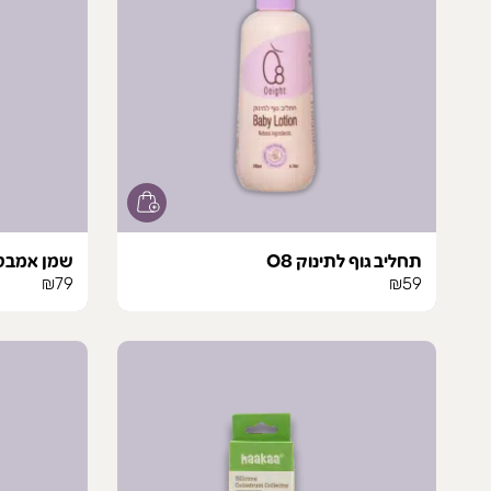
לבחור
את
האפשרויו
בעמוד
המוצר
תחליב גוף לתינוק O8
שמן אמבט ל
₪
79
₪
59