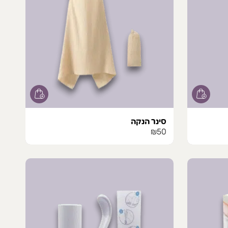
סינר הנקה
₪
50