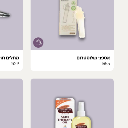
אספני קולוסטרום
מתלים חזק
₪
29
₪
55