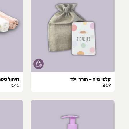
קלפי שיח – הורה וילד
חיתול טטר
₪
45
₪
59
למוצר
זה
יש
מספר
סוגים.
ניתן