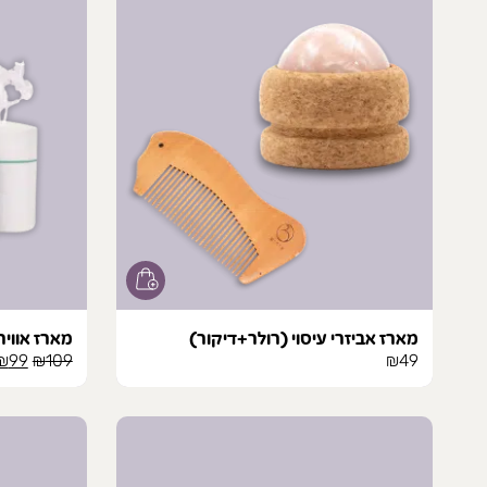
מארז אביזרי עיסוי (רולר+דיקור)
מארז אוויר
המחי
₪
99
₪
109
₪
49
המקו
היה:
109.