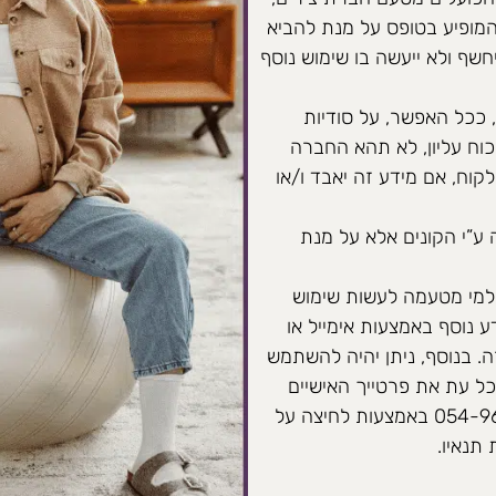
ופיע בטופס על מנת להביא
חשף ולא ייעשה בו שימוש נוסף
ככל האפשר, על סודיות
וח עליון, לא תהא החברה
קוח, אם מידע זה יאבד ו/או
”י הקונים אלא על מנת
למי מטעמה לעשות שימוש
 נוסף באמצעות אימייל או
. בנוסף, ניתן יהיה להשתמש
ל עת את פרטייך האישיים
מרשימת התפוצה של החברה התקשרו לטלפון: 054-9688530 באמצעות לחיצה על
תנאיו.