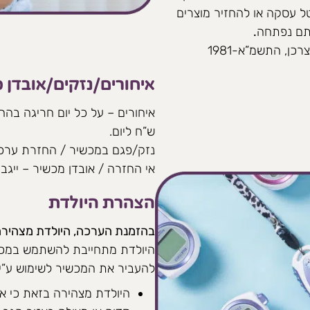
ל עסקה או להחזיר מוצרים
יזתם נפתחה
.
ן, התשמ”א-1981
איחורים/נזקים/אובדן 
ש”ח ליום.
נזק/פגם במכשיר / החזרת ערכה חלק
אי החזרה / אובדן מכשיר – ייגבה קנס 
הצהרת היולדת
בהזמנת הערכה, היולדת מצהירה
היולדת מתחייבת להשתמש במכש
להעביר את המכשיר לשימוש ע”י
היולדת מצהירה בזאת כי אינ