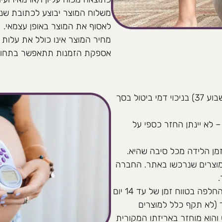
משלוח המוצר יבוצע לכתובת שנ
לאסוף את המוצר באופן עצמאי.
מחיר המוצר אינו כולל את עלות 
אספקת הזמנות תתאפשר בתחומי
ניתן לקבל החזר כספי מלא עד מועד האיסוף המתוכנן (שבוע 37) בניכוי דמי ביטול בסך
 לא יינתן החזר כספי על
מן הלידה מכל סיבה שהיא.
מוצרים שנרכשו באתר. החברה
החזר, שינוי או ביטול הזמנה יתאפשרו בהחזר כספי או בהחלפה בטווח זמן של עד 14 יום
(לא תקף כלל למוצרים
והוא מוחזר באריזתו המקורית