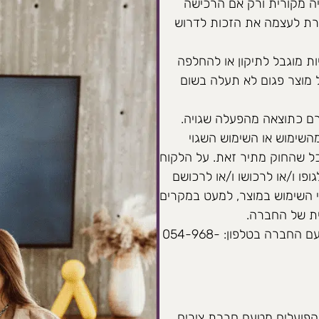
יה מקורית ורק אם הרכישה
רת לעצמה את הזכות לדרוש
 מוגבל לתיקון או להחלפה
מוצר פגום לא תעלה בשום
ם כתוצאה מהפעלה שגויה.
השימוש או השימוש השגוי
ככל שהחוק מתיר זאת. על הלקוח
ופו ו/או לרכושו ו/או לרכושם
אי השימוש במוצר, למעט במקרים
ת של החברה.
להפעלת האחריות ולקבלת שירות למוצר יש ליצור קשר עם החברה בטלפון: 054-968-
 הפועלים מטעם חברת צירים,