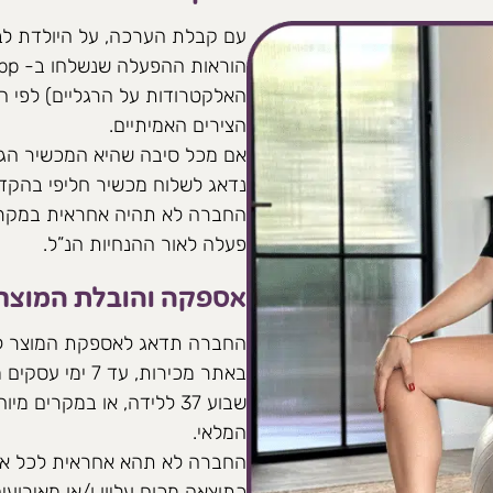
עם קבלת הערכה, על היולדת לב
האלקטרודות על הרגליים) לפי ה
הצירים האמיתיים.
אם מכל סיבה שהיא המכשיר הגיע
נדאג לשלוח מכשיר חליפי בהקד
החברה לא תהיה אחראית במקרה 
פעלה לאור ההנחיות הנ”ל.
אספקה והובלת המוצר
החברה תדאג לאספקת המוצר לל
באתר מכירות, 
שבוע 37 ללידה, או במקרי
המלאי.
החברה לא תהא אחראית לכל איח
כתוצאה מכוח עליון ו/או מאירוע