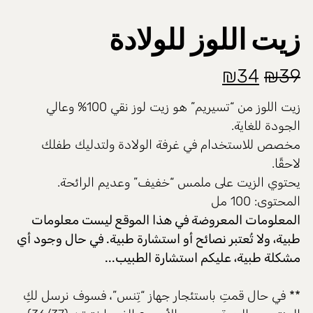
زيت اللوز للولادة
السعر
السعر
₪
34
₪
39
الأصلي
الحالي
زيت اللوز من “تسيريم” هو زيت لوز نقي 100% وعالي
هو:
هو:
الجودة للغاية.
مخصص للاستخدام في غرفة الولادة ولتدليك طفلك
₪34.
₪39.
لاحقًا.
يحتوي الزيت على ملمس “خفيف” وعديم الرائحة.
المحتوى: 100 مل
المعلومات المعروضة في هذا الموقع ليست معلومات
طبية، ولا تُعتبر نصائح أو استشارة طبية. في حال وجود أي
مشكلة طبية، عليكم استشارة الطبيب..
.
** في حال قمتِ باستئجار جهاز “تِنس”، فسوف نرسل لكِ