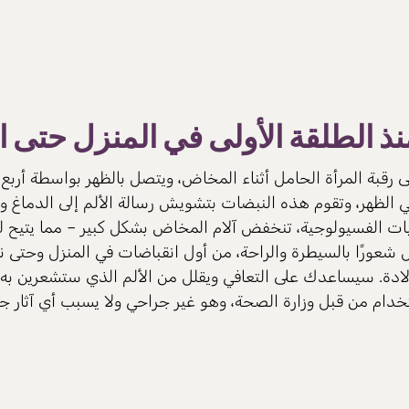
ذ الطلقة الأولى في المنزل حتى ال
علق على رقبة المرأة الحامل أثناء المخاض، ويتصل بالظهر بواسطة أر
في الظهر، وتقوم هذه النبضات بتشويش رسالة الألم إلى الدماغ وت
ت الفسيولوجية، تنخفض آلام المخاض بشكل كبير – مما يتيح لك ا
ادة. سيساعدك على التعافي ويقلل من الألم الذي ستشعرين به في ا
خدام من قبل وزارة الصحة، وهو غير جراحي ولا يسبب أي آثار جان