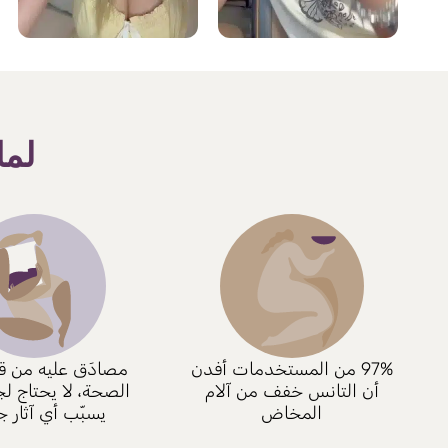
لما
97% من المستخدمات أفدن
مصادَق عليه من قب
أن التانس خفف من آلام
الصحة، لا يحتاج لج
المخاض
يسبّب أي آثار جا