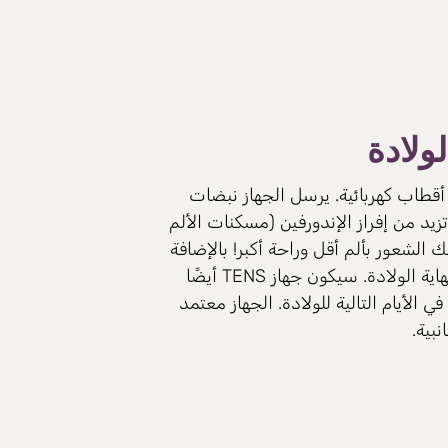
ولادة
بع أقطاب كهربائية. يرسل الجهاز نبضات
زيد من إفراز الإندورفين (مسكنات الألم
لشعور بألم أقل وراحة أكبر! بالإضافة
إلى ذلك، يمنح جهاز TENS الأم الحامل شعورًا بالسيطرة والراحة، من أول انقباضات في المنزل وحتى نهاية الولادة. سيكون جهاز TENS أيضًا
لأيام التالية للولادة. الجهاز معتمد
بية.