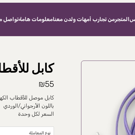
نس
المتجر
من تجارب أمهات ولدن معنا
معلومات هامة
تواصل مع
كابل للأقطا
₪
55
كابل موصل للأقطاب الكهر
باللون الأرجواني/الوردي
السعر لكل وحدة
نوع المعاملة