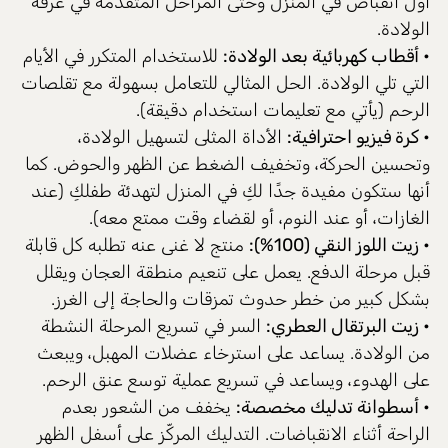
أول انقباض في المنزل وحتى المراحل المتقدمة في غرفة
الولادة.
• أقطاب كهربائية بعد الولادة
:
للاستخدام المتكرر في الأيام
التي تلي الولادة. الحل المثالي للتعامل بسهولة مع تقلصات
الرحم (يأتي مع تعليمات استخدام دقيقة).
• كرة فيزيو احترافية
:
الأداة المثلى لتسهيل الولادة،
وتحسين الحركة، وتخفيف الضغط عن الظهر والحوض. كما
أنها ستكون مفيدة جدًا لكِ في المنزل لتهدئة طفلكِ (عند
الغازات، أو عند النوم، أو لقضاء وقت ممتع معه).
• زيت اللوز النقي
(100%):
منتج لا غنى عنه تطلبه كل قابلة
قبل مرحلة الدفع. يعمل على تنعيم منطقة العجان ويقلل
بشكل كبير من خطر حدوث تمزقات والحاجة إلى الغرز.
• زيت البرتقال العطري
:
السر في تسريع المرحلة النشطة
من الولادة. يساعد على استرخاء عضلات المهبل، ويبعث
على الهدوء، ويساعد في تسريع عملية توسع عنق الرحم.
• أسطوانة تدليك مخصصة
:
يخفف من الشعور بعدم
الراحة أثناء الانقباضات. التدليك المركّز على أسفل الظهر