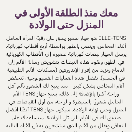
معك منذ الطلقة الأولى في
المنزل حتى الولادة
ELLE-TENS هو جهاز صغير يعلق على رقبة المرأة الحامل
أثناء المخاض، ويتصل بالظهر بواسطة أربع أقطاب كهربائية.
يرسل الجهاز نبضات كهربائية صغيرة إلى الأقطاب الكهربائية
في الظهر، وتقوم هذه النبضات بتشويش رسالة الألم إلى
الدماغ وتزيد من إفراز الإندورفين (مسكنات الألم الطبيعية
في الجسم). بفضل هذه العمليات الفسيولوجية، تنخفض
آلام المخاض بشكل كبير – مما يتيح لك الشعور بألم أقل
وراحة أكبر! بالإضافة إلى ذلك، يمنح جهاز TENS الأم
الحامل شعورًا بالسيطرة والراحة، من أول انقباضات في
المنزل وحتى نهاية الولادة. سيكون جهاز TENS أيضًا أفضل
صديق لك في الأيام التي تلي الولادة. سيساعدك على
التعافي ويقلل من الألم الذي ستشعرين به في الأيام التالية