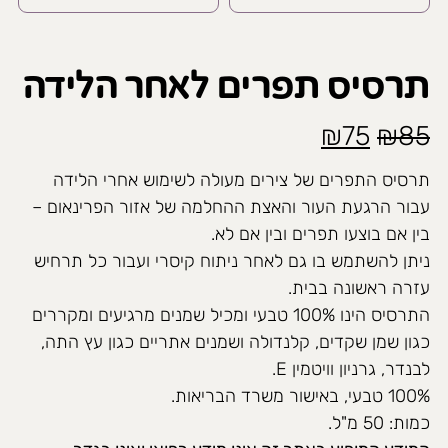
תרסיס תפרים לאחר הלידה
המחיר
המחיר
₪
75
₪
85
המקורי
הנוכחי
תרסיס התפרים של צירים מעולה לשימוש אחרי הלידה
היה:
הוא:
עבור הרגעת העור והאצת ההחלמה של אזור הפרינאום –
בין אם בוצעו תפרים ובין אם לא.
₪75.
₪85.
ניתן להשתמש בו גם לאחר ניתוח קיסרי ועבור כל תרחיש
עזרה ראשונה בבית.
התרסיס הינו 100% טבעי ומכיל שמנים מרגיעים ומקררים
כגון שמן שקדים, קלנדולה ושמנים אתריים כגון עץ התה,
לבנדר, גרניון וויטמין E.
100% טבעי, באישור משרד הבריאות.
כמות: 50 מ"ל.