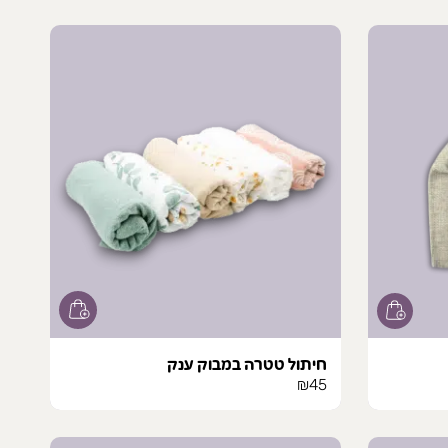
חיתול טטרה במבוק ענק
₪
45
למוצר
זה