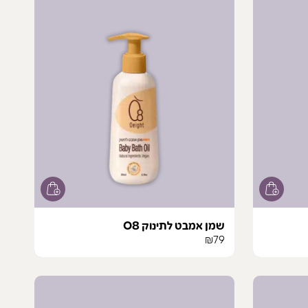
יש
מספר
סוגים.
ניתן
לבחור
את
האפשרויות
בעמוד
המוצר
שמן אמבט לתינוק O8
₪
79