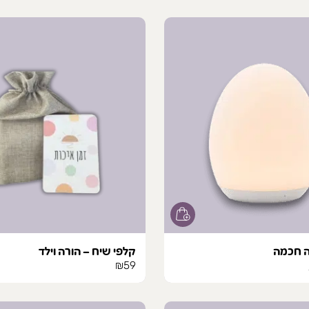
ה חכמה
קלפי שיח – הורה וילד
ר
מחיר
₪
59
י
נוכחי
וא: