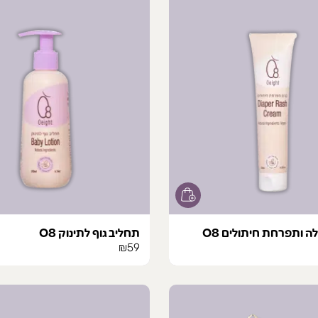
₪99
 ותפרחת חיתולים O8
תחליב גוף לתינוק O8
₪
59