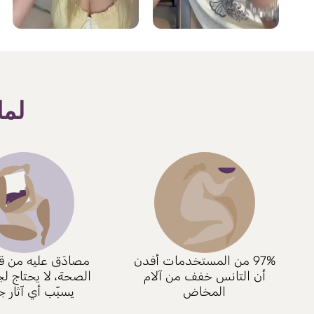
لما
97% من المستخدمات أفدن
مصادَق عليه من قب
أن التانس خفف من آلام
الصحة، لا يحتاج لج
المخاض
يسبّب أي آثار جا