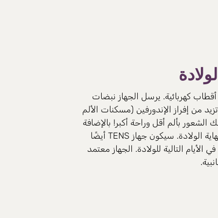
ولادة
بع أقطاب كهربائية. يرسل الجهاز نبضات
زيد من إفراز الإندورفين (مسكنات الألم
لشعور بألم أقل وراحة أكبر! بالإضافة
إلى ذلك، يمنح جهاز TENS الأم الحامل شعورًا بالسيطرة والراحة، من أول انقباضات في المنزل وحتى نهاية الولادة. سيكون جهاز TENS أيضًا
لأيام التالية للولادة. الجهاز معتمد
بية.