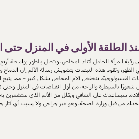
ذ الطلقة الأولى في المنزل حتى ال
علق على رقبة المرأة الحامل أثناء المخاض، ويتصل بالظهر بواسطة أر
في الظهر، وتقوم هذه النبضات بتشويش رسالة الألم إلى الدماغ وت
ت الفسيولوجية، تنخفض آلام المخاض بشكل كبير – مما يتيح لك ا
ادة. سيساعدك على التعافي ويقلل من الألم الذي ستشعرين به في ا
خدام من قبل وزارة الصحة، وهو غير جراحي ولا يسبب أي آثار جان