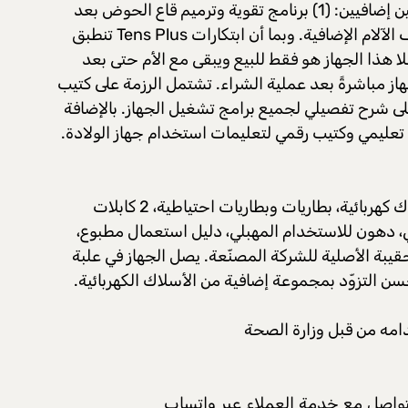
وإضاءة الشاشة) وبرنامجين إضافيين: (1) برنامج تقوية وترميم قاع الحوض بعد
الولادة (2) برنامج لتخفيف الآلام الإضافية. وبما أن ابتكارات Tens Plus تنطبق
فلا هذا الجهاز هو فقط للبيع ويبقى مع الأم حتى بعد
هاز مباشرةً بعد عملية الشراء. تشتمل الرزمة على كتيب
 شرح تفصيلي لجميع برامج تشغيل الجهاز. بالإضافة
 تعليمي وكتيب رقمي لتعليمات استخدام جهاز الولادة.
جهاز “تِنس”، طقم 4 أسلاك كهربائية، بطاريات وبطاريات احتياطية، 2 كابلات
، دهون للاستخدام المهبلي، دليل استعمال مطبوع،
يبة الأصلية للشركة المصنّعة. يصل الجهاز في علبة
ن التزوّد بمجموعة إضافية من الأسلاك الكهربائية.
امه من قبل وزارة الصحة
التواصل مع خدمة العملاء عبر واتساب