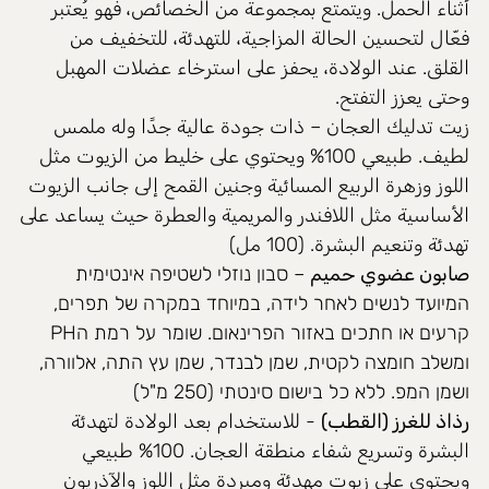
أثناء الحمل. ويتمتع بمجموعة من الخصائص، فهو يُعتبر
فعّال لتحسين الحالة المزاجية، للتهدئة، للتخفيف من
القلق. عند الولادة، يحفز على استرخاء عضلات المهبل
وحتى يعزز التفتح.
زيت تدليك العجان – ذات جودة عالية جدًا وله ملمس
لطيف. طبيعي 100% ويحتوي على خليط من الزيوت مثل
اللوز وزهرة الربيع المسائية وجنين القمح إلى جانب الزيوت
الأساسية مثل اللافندر والمريمية والعطرة حيث يساعد على
تهدئة وتنعيم البشرة. (100 مل)
صابون عضوي حميم
– סבון נוזלי לשטיפה אינטימית
המיועד לנשים לאחר לידה, במיוחד במקרה של תפרים,
קרעים או חתכים באזור הפרינאום. שומר על רמת הPH
ומשלב חומצה לקטית, שמן לבנדר, שמן עץ התה, אלוורה,
ושמן המפ. ללא כל בישום סינטתי (250 מ"ל)
رذاذ للغرز (القطب)
- للاستخدام بعد الولادة لتهدئة
البشرة وتسريع شفاء منطقة العجان. 100% طبيعي
ويحتوي على زيوت مهدئة ومبردة مثل اللوز والآذريون