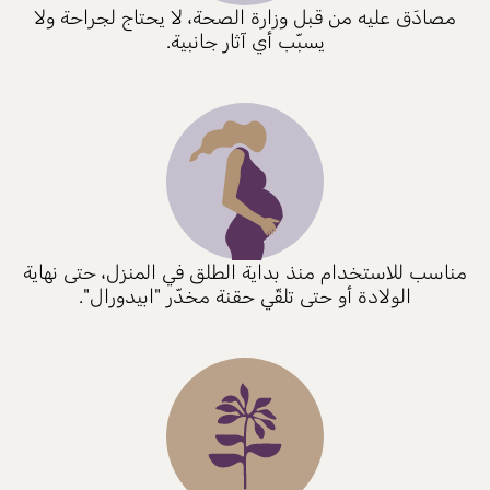
مصادَق عليه من قبل وزارة الصحة، لا يحتاج لجراحة ولا
يسبّب أي آثار جانبية.
مناسب للاستخدام منذ بداية الطلق في المنزل، حتى نهاية
الولادة أو حتى تلقّي حقنة مخدّر "ابيدورال".