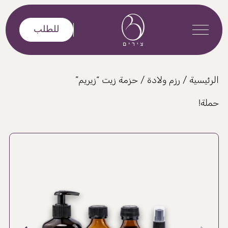
خطى إلى المحتوى
للطلب
الرئيسية
/
رزم ولادة
/ حزمة زيت “زيريم”
حملة!