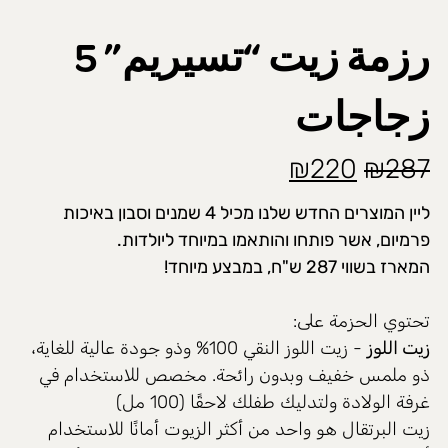
رزمة زيت “تسيريم” 5
زجاجات
السعر
السعر
₪
220
₪
287
الأصلي
الحالي
ליין המוצרים החדש שלנו מכיל 4 שמנים וסבון באיכות
هو:
هو:
פרמיום, אשר פותחו והותאמו במיוחד ליולדות.
המארז בשווי 287 ש"ח, במבצע מיוחד!
₪220.
₪287.
تحتوي الحزمة على:
زيت اللوز
- زيت اللوز النقي 100% وذو جودة عالية للغاية،
ذو ملمس خفيف وبدون رائحة. مخصص للاستخدام في
غرفة الولادة ولتدليك طفلك لاحقًا (100 مل)
زيت البرتقال هو واحد من أكثر الزيوت أمانًا للاستخدام