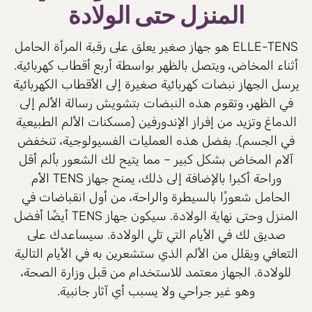
المنزل حتى الولادة
ELLE-TENS هو جهاز صغير يعلق على رقبة المرأة الحامل
أثناء المخاض، ويتصل بالظهر بواسطة أربع أقطاب كهربائية.
يرسل الجهاز نبضات كهربائية صغيرة إلى الأقطاب الكهربائية
في الظهر، وتقوم هذه النبضات بتشويش رسالة الألم إلى
الدماغ وتزيد من إفراز الإندورفين (مسكنات الألم الطبيعية
في الجسم). بفضل هذه العمليات الفسيولوجية، تنخفض
آلام المخاض بشكل كبير – مما يتيح لك الشعور بألم أقل
وراحة أكبر! بالإضافة إلى ذلك، يمنح جهاز TENS الأم
الحامل شعورًا بالسيطرة والراحة، من أول انقباضات في
المنزل وحتى نهاية الولادة. سيكون جهاز TENS أيضًا أفضل
صديق لك في الأيام التي تلي الولادة. سيساعدك على
التعافي ويقلل من الألم الذي ستشعرين به في الأيام التالية
للولادة. الجهاز معتمد للاستخدام من قبل وزارة الصحة،
وهو غير جراحي ولا يسبب أي آثار جانبية.