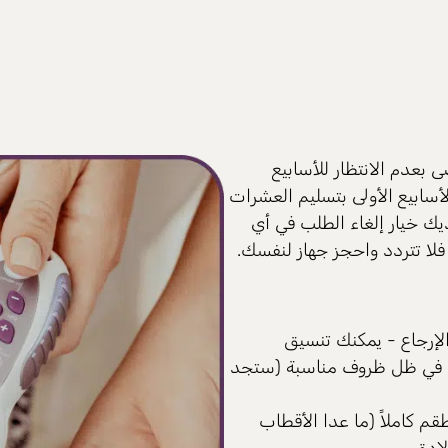
ة TENS اعتبارًا من الأسبوع 15. ويوصى بعدم الانتظار للأسابيع
سابيع الأولى بتسليم العشرات
ديك خيار إلغاء الطلب في أي
لإرجاع - يمكنك تنسيق
يم في ظل ظروف مناسبة (ستجد
قم كاملاً (ما عدا الأقطاب