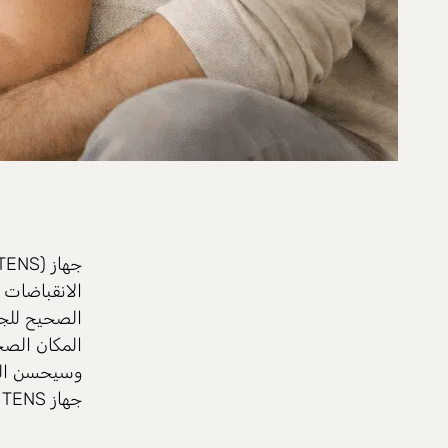
جهاز TENS (TENS)
الانقباضات 
الصحيح للجه
المكان الصح
وسيحسن التج
جهاز TENS بسهولة وثقة حتى تتمكني من الاسترخاء.