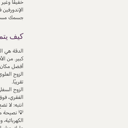
خفيفًا وغير
الإندورفين 
جسمك مستعد
كيف يتم 
الدقة هي ال
كبير. من ا
أفضل مكان:
الزوج العلو
تقريبًا.
الزوج السفل
الفقري، فوق
انتبه: لا تض
💡
نصيحة مه
الكهربائية،