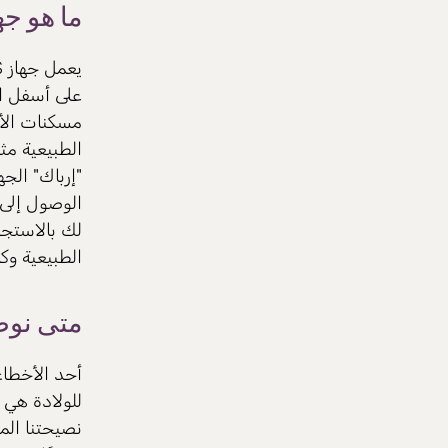
ما هو جه
على أسفل ال
مسكنات الأل
الطبيعية مثل
"إرباك" الجه
الوصول إلى 
لك بالاستجا
الطبيعية وك
متى نوصي
أحد الأخطاء 
للولادة هي ق
نصيحتنا الم