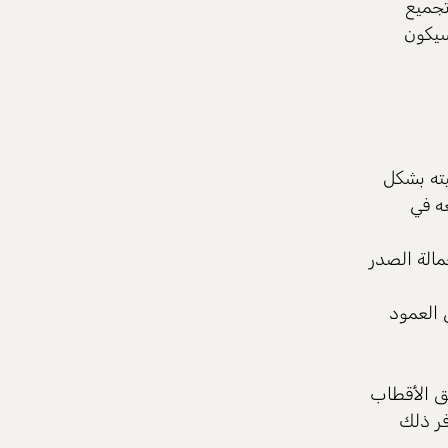
تجميع
سيكون
يته بشكل
ه في
مالة الصدر
 العمود
ق الأقطاب
فر ذلك