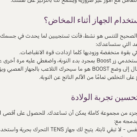
لتعامل مع أمور غير ضرورية ويسمح لك بالتركيز على نفسك.
تخدام الجهاز أثناء المخاض؟
الصحيح للتنس هو نشط، فأنت تستجيبين لما يحدث في جسمك. 
د التي ستساعدك:
دئي بقوة منخفضة وزوديها كلما ازدادت قوة الانقباضات.
زر Boost: استخدمي زر Boost بمجرد بدء النوبة، واضغطي عليه مرة أخر
النوبة. الانتقال إلى وضع BOOST هو ما سيحرك التلاعب بالجهاز العصبي
على التخلص تمامًا من الألم الناتج عن النوبة.
حسين تجربة الولادة
جزء من مجموعة كاملة يمكن أن تساعدك. للحصول على أقصى ا
بدمجه مع:
 تبقي ثابتة. يتيح لك جهاز TENS التحرك بحرية واستخدام