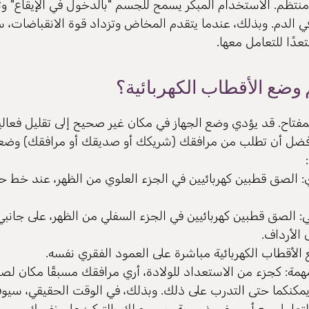
 منتظم. الاستخدام المبكر يسمح للجسم "بالدخول في الإيقاع" و
في الدم. وبذلك، عندما يتقدم المخاض وتزداد قوة الانقباضات، 
ًا للتعامل معها.
وضع الأقطاب الكهربائية؟
مفتاح. قد يؤدي وضع الجهاز في مكان غير صحيح إلى تقليل فعال
لأفضل أن تطلب من مرافقك (شريكك أو صديقك أو مرافقك) وضع
ي: الصق قطبين كهربائيين في الجزء العلوي من الظهر، عند خط ح
ي: الصق قطبين كهربائيين في الجزء السفلي من الظهر، على جانبي
 الأرداف.
ع الأقطاب الكهربائية مباشرة على العمود الفقري نفسه.
مة: كجزء من الاستعداد للولادة، أري مرافقك مسبقًا مكان لص
 ويمكنكما حتى التدرب على ذلك. وبذلك، في الوقت الحقيقي، سيو