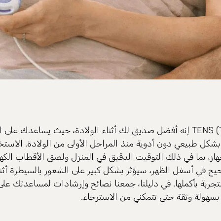
إنه أفضل صديق لك أثناء الولادة، حيث يساعدك على ا
بشكل طبيعي دون أدوية منذ المراحل الأولى من الولادة. الاستخ
از، بما في ذلك التوقيت الدقيق في المنزل ولصق الأقطاب الكهر
يح في أسفل الظهر، سيؤثر بشكل كبير على الشعور بالسيطرة أثناء
ربة بأكملها. في دليلنا، جمعنا نصائح وإرشادات لمساعدتك عل