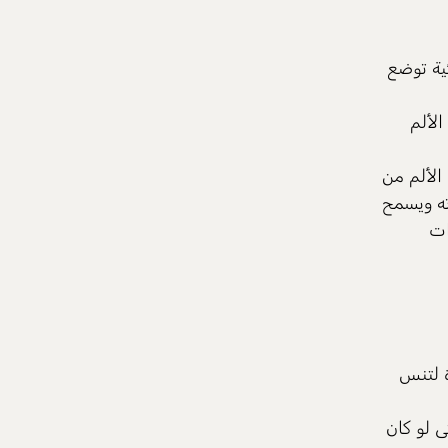
ائية توضع
الألم
 الألم من
ته ويسمح
ات
ة لتنس
ى لو كان