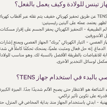
از تينس للولادة وكيف يعمل بالفعل؟
يعمل جهاز TENS عن طريق تحفيز كهربائي خفيف يتم نقله عبر أقطاب كهرب
ظهر. يعتمد عمله على آليتين رئيسيتين:
م الطبيعية - التحفيز الكهربائي يحفز الجسم على إفراز مسكنات 
 الأندورفين.
از العصبي - التيار الكهربائي "يربك" الجهاز العصبي ويمنع إشارات
الدماغ. إنه حل فعال ومثبت علميًا، يمنحك تحكمًا كاملاً في شد
بة للانقباضات بالطريقة الأفضل بالنسبة لك. وهو مناسب للولاد
مكمل لوسائل التخدير الأخرى.
 بالبدء في استخدام جهاز TENS؟
الشائعة هو الانتظار حتى يصبح الألم شديدًا جدًا. الميزة الكبير
درته على تكوين تأثير تراكمي.
هنية - ابدئي باستخدام الجهاز منذ بداية المخاض في المنزل، حت