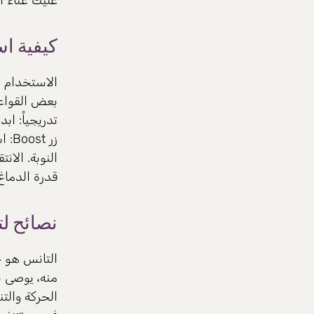
عليك عناء ا
كيفية اس
الاستخدام 
بعض القواع
تدريجياً: اب
قدرة الدماغ 
نصائح لت
التانس هو 
منه، يوصى 
الحركة والتنفس - لا