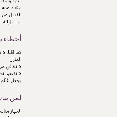
فيزيو
وتتنفس
بيئة داعمة 
الفصل عن ال
يجب إزالة ال
أخطاء ش
كما قلنا، ل
المنزل.
لا تخافي من 
لا تضعوا توق
يجعل الألم 
لمن ينا
الجهاز مناسب