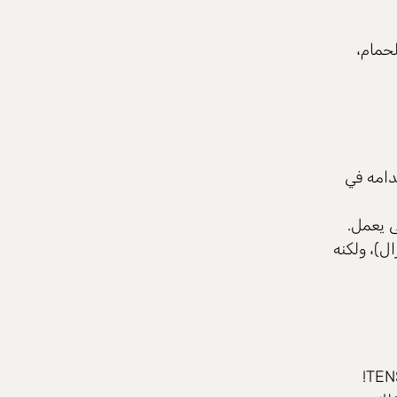
حمام،
دامه في
ى يعمل.
ال)، ولكنه