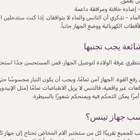
 بعمق.
- إضاءة خافتة ومرافقة داعمة
ماء - تذكري أن التانس والماء لا يتوافقان. إذا كنت ستدخلين ال
أقطاب الكهربائية ووضع الجهاز جانباً.
ائعة يجب تجنبها
ا تنتظري غرفة الولادة لتوصيل الجهاز، فمن المستحسن جدًا استخ
رفع القوة. الجهاز آمن تمامًا، ويجب أن يكون التيار محسوسًا حت
عات غير واقعية، فالتنس لا يزيل الانقباضات تمامًا (مثل الإبيدور
أمرًا يمكن التحكم فيه ويمنحكم شعورًا بالسيطرة.
سب جهاز تينس؟
 للجميع تقريبًا! كل من ستختبر آلام المخاض تحتاج إلى جهاز TENS!