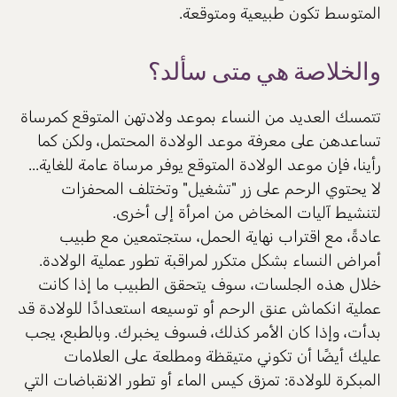
المتوسط تكون طبيعية ومتوقعة.
والخلاصة هي متى سألد؟
تتمسك العديد من النساء بموعد ولادتهن المتوقع كمرساة
تساعدهن على معرفة موعد الولادة المحتمل، ولكن كما
رأينا، فإن موعد الولادة المتوقع يوفر مرساة عامة للغاية...
لا يحتوي الرحم على زر "تشغيل" وتختلف المحفزات
لتنشيط آليات المخاض من امرأة إلى أخرى.
عادةً، مع اقتراب نهاية الحمل، ستجتمعين مع طبيب
أمراض النساء بشكل متكرر لمراقبة تطور عملية الولادة.
خلال هذه الجلسات، سوف يتحقق الطبيب ما إذا كانت
عملية انكماش عنق الرحم أو توسيعه استعدادًا للولادة قد
بدأت، وإذا كان الأمر كذلك، فسوف يخبرك. وبالطبع، يجب
عليك أيضًا أن تكوني متيقظة ومطلعة على العلامات
المبكرة للولادة: تمزق كيس الماء أو تطور الانقباضات التي