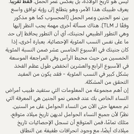
ليس هو تاريخ الولادة، بل يعكس عمر الحمل.
فقط تقريبا
.
يعرف طبيبك هذا الأمر، وهو يتطلع إلى رؤية توافق واسع
بين نمو الجنين وعمر الحمل (المحسوب كما هو مذكور
وفقًا لـ TLM). هناك مسألة أخرى مهمة يجب النظر إليها
وهي التطور الطبيعي لجنينك، أي أن التطور يحافظ إلى حد
ما على نفس النسب المئوية الإحصائية. بعبارة أخرى، إذا
كان جنينك في الأسبوع الخامس عشر ضمن النسبة المئوية
الخمسين من حيث محيط الرأس وفي المراجعة الموسعة
في الأسبوع الرابع والعشرين انخفض طول عظم الفخذ
بشكل كبير في النسب المئوية - فقد يكون من المفيد
التحقق من المشكلة.
إن أهم مجموعة من المعلومات التي ستفيد طبيب أمراض
النساء الخاص بك عند فحص نمو الجنين هي المعرفة التي
تم جمعها حتى الآن من النساء الحوامل على مر السنين.
نظرًا لأن جميع النساء الحوامل لديهن تاريخ ميلاد متوقع،
مثلك تمامًا، فمن المتوقع أن تسجل الإحصائيات تاريخ
ميلادك أيضًا، مع وجود انحرافات طفيفة عن النطاق