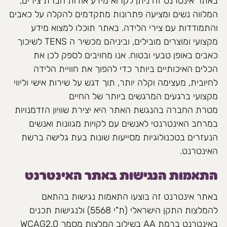
באתר אינטרנט זה ניתן לקרוא מידע אודות חברת צירים,
המלווה נשים ומציעה פתרונות מתקדמים להקלה על כאבים
והתמודדות עם צירי הלידה. באתר תוכלו למצוא מידע
מקצועי ומוצרים מובילים, וביניהם מכשיר ה TENS לשיכוך
כאבים באופן טבעי ובטוח. אנו מחויבים לספק לכן את
הכלים האיכותיים ביותר כדי להפוך את חוויית הלידה
לחיובית, מעצימה וקלה יותר, תוך דגש על שירות אישי וליווי
מקצועי ברגעים המרגשים ביותר של החיים
מטרת החברה בהנגשת האתר היא יצירת שוויון הזדמנויות
במרחב האינטרנטי לאנשים עם לקויות מגוונות ואנשים
הנעזרים בטכנולוגיות מסייעות שונות בעת גלישה ברשת
האינטרנט.
התאמות הנגישות באתר האינטרנט
באתר אינטרנט זה בוצעו התאמות נגישות בהתאם
להמלצות התקן הישראלי (ת"י 5568) ולנגישות תכנים
באינטרנט ברמת AA בשילוב המלצות מסמך WCAG2.0