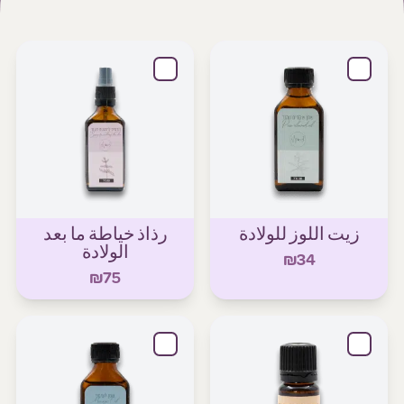
زيت اللوز للولادة
رذاذ خياطة ما بعد
الولادة
₪34
₪75