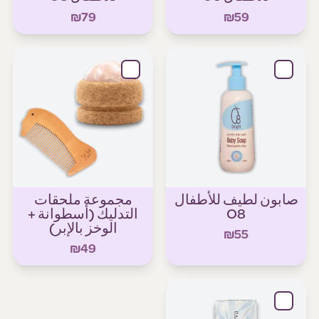
₪79
₪59
صابون لطيف للأطفال
مجموعة ملحقات
O8
التدليك (أسطوانة +
الوخز بالإبر)
₪55
₪49