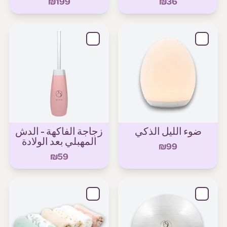
₪199
₪36
ضوء الليل الذكي
زجاجة الفاكهة - الدش
المهبلي بعد الولادة
₪99
₪59