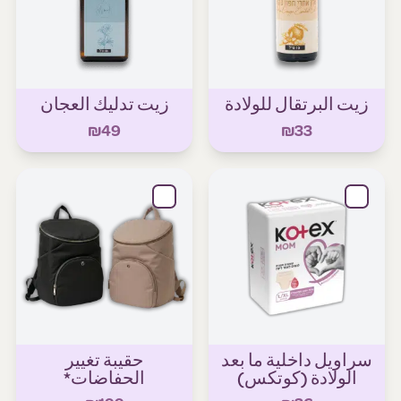
زيت البرتقال للولادة
زيت تدليك العجان
₪49
₪33
سراويل داخلية ما بعد
حقيبة تغيير
الولادة (كوتكس)
الحفاضات*