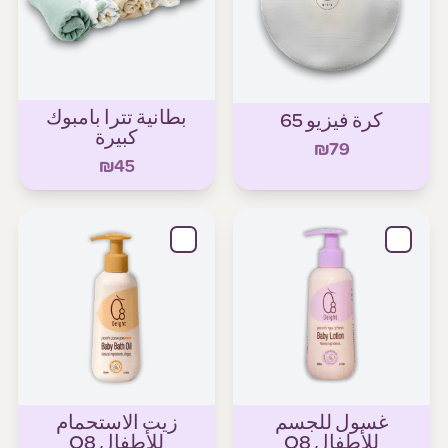
بطانية تترا بامبوك
كرة فيزيو 65
كبيرة
₪79
₪45
غسول للجسم
زيت الاستحمام
للأطفال O8
للأطفال O8