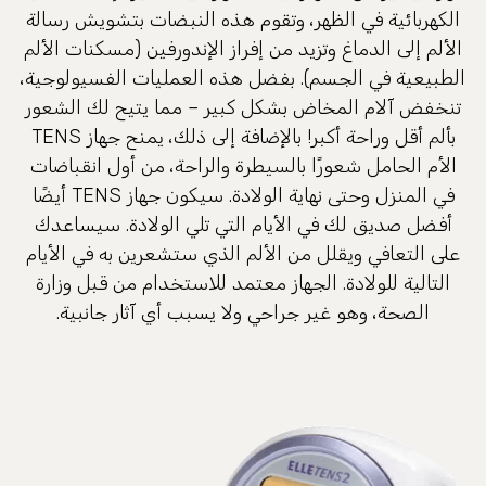
الكهربائية في الظهر، وتقوم هذه النبضات بتشويش رسالة
الألم إلى الدماغ وتزيد من إفراز الإندورفين (مسكنات الألم
الطبيعية في الجسم). بفضل هذه العمليات الفسيولوجية،
تنخفض آلام المخاض بشكل كبير – مما يتيح لك الشعور
بألم أقل وراحة أكبر! بالإضافة إلى ذلك، يمنح جهاز TENS
الأم الحامل شعورًا بالسيطرة والراحة، من أول انقباضات
في المنزل وحتى نهاية الولادة. سيكون جهاز TENS أيضًا
أفضل صديق لك في الأيام التي تلي الولادة. سيساعدك
على التعافي ويقلل من الألم الذي ستشعرين به في الأيام
التالية للولادة. الجهاز معتمد للاستخدام من قبل وزارة
الصحة، وهو غير جراحي ولا يسبب أي آثار جانبية.