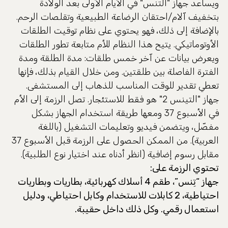
ويساعد جهاز "التنس" في الأيام الأولى بعد الولادة
بتخفيف آلام/احتقان الرضاعة الطبيعية وتقلصات الرحم.
بالإضافة إلى ذلك، فهو يحتوي على نظام توقيت الطلقات
الأوتوماتيكي. يتيح هذا النظام للأم متابعة تطور الطلقات
ويعرض بيانات عن آخر خمس طلقات: مدة الطلقة ومدة
الفترة الفاصلة بين طلقتين. ومن خلال القيام بذلك، فإنها
تعطي تقدير للوقت المناسب للذهاب إلى المستشفى.
جهاز "التينس 2" هو فقط للاستئجار. تصل الرزمة إلى الأم
في الأسبوع 37 ومعها طريقة استخدام الجهاز بشكل
مفصّل، ويتضمن فيديو وتعليمات التشغيل (باللغة
العربية). من الممكن الحصول على الرزمة قبل الأسبوع 37
مقابل رسوم إضافية (انظر أدناه عند اختيار نوع الطلبية).
تحتوي الرزمة على:
جهاز “تِنس”، طقم 4 أسلاك كهربائية، بطاريات وبطاريات
احتياطية، 2 كابلات للاستخدام وكابل احتياطي، ودليل
استعمال رقمي. وكل ذلك داخل حقيبة.