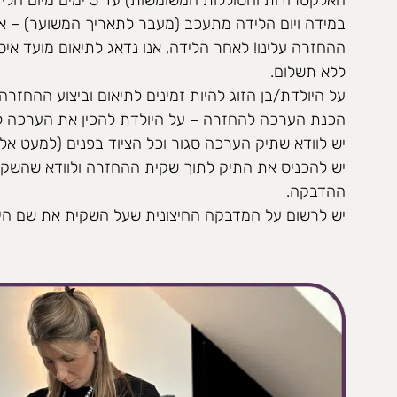
האלקטרודות והסוללות המשומשות) עד 5 ימים מיום הלידה.
במידה ויום הלידה מתעכב (מעבר לתאריך המשוער) – אנ
ההחזרה עלינו! לאחר הלידה, אנו נדאג לתיאום מועד אי
ללא תשלום.
על היולדת/בן הזוג להיות זמינים לתיאום וביצוע ההחזרה עד 5 ימים מיום ה
הכנת הערכה להחזרה – על היולדת להכין את הערכה ל
יש לוודא שתיק הערכה סגור וכל הציוד בפנים (למעט אל
יש להכניס את התיק לתוך שקית ההחזרה ולוודא שהשק
ההדבקה.
יש לרשום על המדבקה החיצונית שעל השקית את שם היו