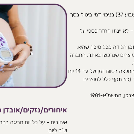
ניתן לקבל החזר כספי מלא עד מועד האיסוף המתוכנן (שבוע 37) בניכוי דמי ביטול בסך
 לא יינתן החזר כספי על
מן הלידה מכל סיבה שהיא.
מוצרים שנרכשו באתר. החברה
החזר, שינוי או ביטול הזמנה יתאפשרו בהחזר כספי או בהחלפה בטווח זמן של עד 14 יום
(לא תקף כלל למוצרים
ן, התשמ”א-1981
איחורים/נזקים/אובדן 
ש”ח ליום.