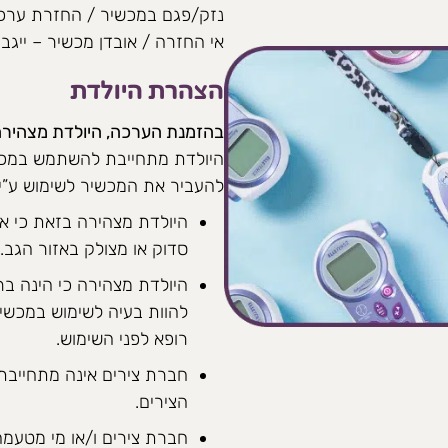
נזק/פגם במכשיר / החזרת ערכה חלק
אי החזרה / אובדן מכשיר – ייגבה קנס 
הצהרת היולדת
בהזמנת הערכה, היולדת מצהירה
היולדת מתחייבת להשתמש במכש
להעביר את המכשיר לשימוש ע”י
היולדת מצהירה בזאת כי אינ
סדוק או מצולק באזור הגב.
היולדת מצהירה כי הינה ברי
להוות בעיה לשימוש במכשיר
רופא לפני השימוש.
חברת צירים אינה מתחייבת
הצירים.
חברת צירים ו/או מי מטעמה