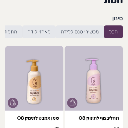
חנות
סינון
הכל
מכשירי טנס ללידה
מארזי לידה
התמודדות
תחליב גוף לתינוק O8
שמן אמבט לתינוק O8