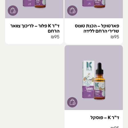
פארטוקל – הכנת טונוס
ד"ר K פלור – לריכוך צוואר
שרירי הרחם ללידה
הרחם
₪
95
₪
95
ד"ר K – פוסקל