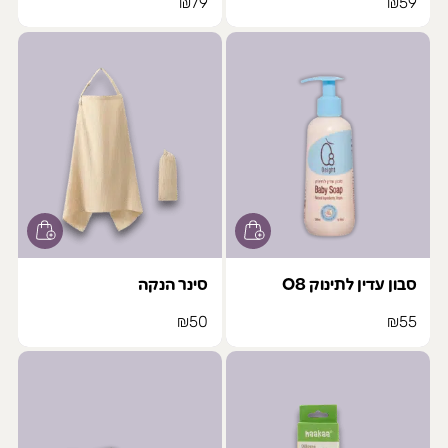
₪
79
₪
59
סבון עדין לתינוק O8
סינר הנקה
₪
50
₪
55